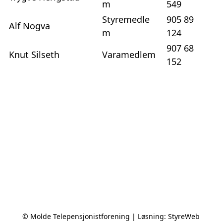
m
549
Styremedle
905 89
Alf Nogva
m
124
907 68
Knut Silseth
Varamedlem
152
© Molde Telepensjonistforening | Løsning:
StyreWeb