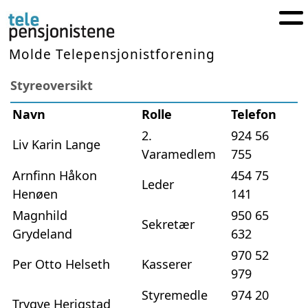
Molde Telepensjonistforening
Styreoversikt
Navn
Rolle
Telefon
2.
924 56
Liv Karin Lange
Varamedlem
755
Arnfinn Håkon
454 75
Leder
Henøen
141
Magnhild
950 65
Sekretær
Grydeland
632
970 52
Per Otto Helseth
Kasserer
979
Styremedle
974 20
Trygve Herigstad